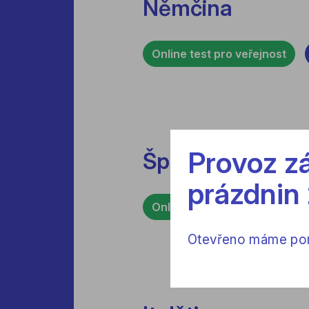
Němčina
Online test pro veřejnost
Provoz zá
Španělština
prázdnin
Online test pro veřejnost
Otevřeno máme pond