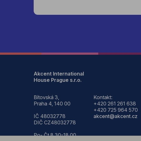
Akcent International
House Prague s.r.o.
Bítovská 3,
Kontakt:
Praha 4, 140 00
+420 261 261 638
+420 725 964 570
IČ 48032778
akcent@akcent.cz
DIČ CZ48032778
Po- Čt 8.30-18.00