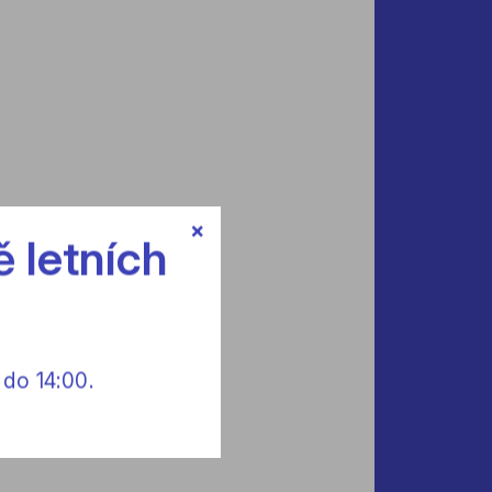
×
 letních
 do 14:00.