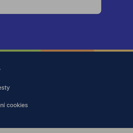
y
esty
ní cookies