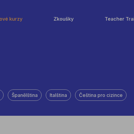
ové kurzy
Zkoušky
Teacher Tra
Španělština
Italština
Čeština pro cizince