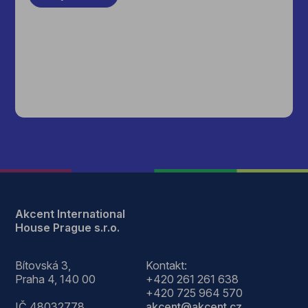
Akcent International
House Prague s.r.o.
Bítovská 3,
Kontakt:
Praha 4, 140 00
+420 261 261 638
+420 725 964 570
IČ 48032778
akcent@akcent.cz