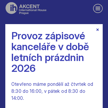
×
Provoz zápisové
Němčina
kanceláře v době
letních prázdnin
všechny naše semestrální
kurzy vedou ke
zkouškám Goethe-Institut
odpovídající
2026
úrovně
naše kurzy němčiny jsou založeny na
otevřené komunikativní metodě, učíme se co
nejvíce v souvislostech a význam se snažíme
Otevřeno máme pondělí až čtvrtek od
pochopit z kontextu, obrázku, popisu
8:30 do 16:00, v pátek od 8:30 do
také gramatická pravidla, fráze a slovní
14:00.
spojení se snažíme odvozovat z kontextu
a sami na ně přicházet