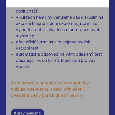
skupiny pro dospělé tvoří maximálně 12
posluchačů
v kurzech němčiny věnujeme čas diskusím na
aktuální témata z dění okolo nás, učíme se
vyjádřit a obhájit vlastní názor a formulovat
myšlenky
před přihlášením musíte nejprve vyplnit
vstupní test
automatická odpověď na vámi odeslaný test
obsahuje link do kurzů, které jsou pro vás
vhodné.
Cena kurzů v nabídce se automaticky
snižuje adekvátně k datu přihlášení.
Uvedené ceny platí k dnešnímu dni.
Kurzy
němčina