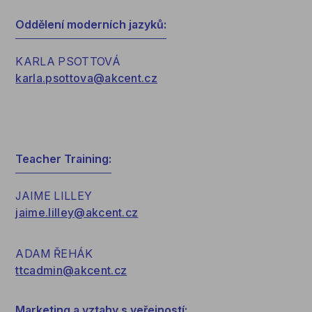
Oddělení moderních jazyků:
KARLA PSOTTOVÁ
karla.psottova@akcent.cz
Teacher Training:
JAIME LILLEY
jaime.lilley@akcent.cz
ADAM ŘEHÁK
ttcadmin@akcent.cz
Marketing a vztahy s veřejností: