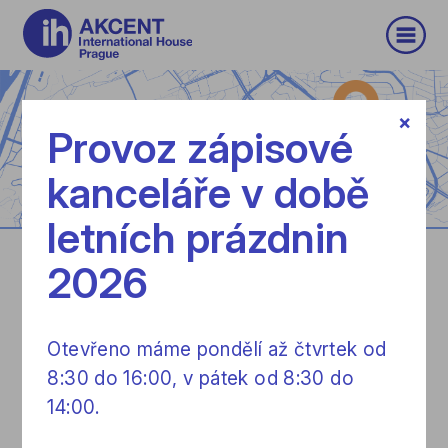
×
Provoz zápisové
kanceláře v době
letních prázdnin
2026
AKCENT
International House Prague s.r.o.
Bítovská 3, Praha 4
Otevřeno máme pondělí až čtvrtek od
8:30 do 16:00, v pátek od 8:30 do
ID Number 48032778
RADMILA PROCHÁZKOVÁ
14:00.
TAX ID CZ48032778
ředitelka
+420 261 109 211