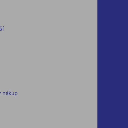
ší
u
ý nákup