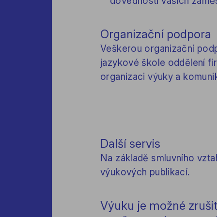
dovednosti vašich zaměs
Organizační podpora
Veškerou organizační podpo
jazykové škole oddělení f
organizaci výuky a komuni
Další servis
Na základě smluvního vzta
výukových publikací.
Výuku je možné zrušit