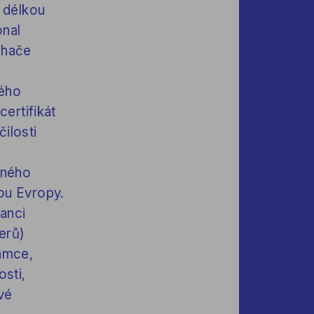
 délkou
onal
uchače
ného
ertifikát
ilosti
čného
ou Evropy.
nanci
erů)
ámce,
osti,
vé