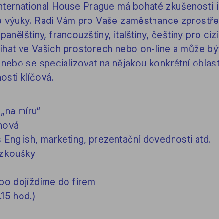
ernational House Prague má bohaté zkušenosti i
vé výuky. Rádi Vám pro Vaše zaměstnance zprostř
panělštiny, francouzštiny, italštiny, češtiny pro ciz
íhat ve Vašich prostorech nebo on-line a může bý
ebo se specializovat na nějakou konkrétní oblast,
osti klíčová.
 „na míru“
inová
 English, marketing, prezentační dovednosti atd.
 zkoušky
ebo dojíždíme do firem
15 hod.)