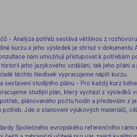
čů - Analýza potřeb sestává většinou z rozhovoru
dině kurzu a jeho výsledek je shrnut v dokumentu 
konzultace nám umožňují přistupovat k potřebám 
historii jeho jazykového vzdělání, tak jeho přání a
kladě těchto hledisek vypracujeme náplň kurzu.
e a sestavení studijního plánu - Pro každý kurz běh
pracujeme studijní plán, který vychází z výsledků 
 potřeb, plánovaného počtu hodin a především z je
 potřeb. Jde o stanovení výukových materiálů, cíl
ndardy Společného evropského referenčního rámc
í čeští a zahraniční učitelé pro vás zajistí kvalitní