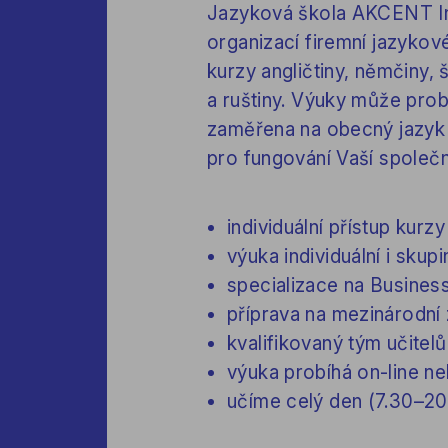
Jazyková škola AKCENT Int
organizací firemní jazyko
kurzy angličtiny, němčiny, š
a ruštiny. Výuky může prob
zaměřena na obecný jazyk n
pro fungování Vaší společn
individuální přístup kurzy
výuka individuální i skup
specializace na Business
příprava na mezinárodní
kvalifikovaný tým učitelů
výuka probíhá on-line n
učíme celý den (7.30–20.