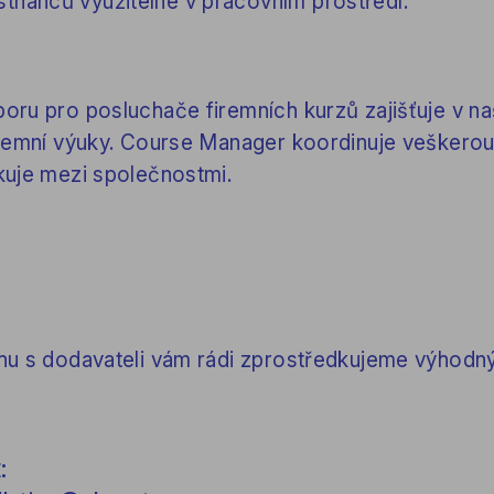
tnanců využitelné v pracovním prostředí.
ru pro posluchače firemních kurzů zajišťuje v na
iremní výuky. Course Manager koordinuje veškero
kuje mezi společnostmi.
hu s dodavateli vám rádi zprostředkujeme výhodn
: