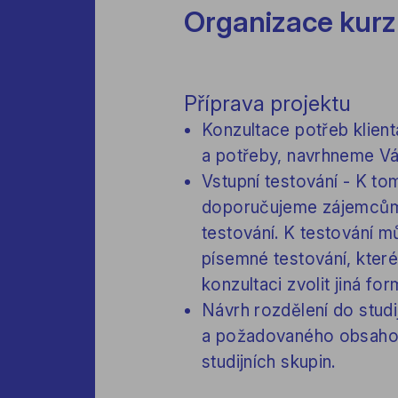
Organizace kur
Příprava projektu
Konzultace potřeb klien
a potřeby, navrhneme Vá
Vstupní testování - K to
doporučujeme zájemcům, 
testování. K testování m
písemné testování, kter
konzultaci zvolit jiná fo
Návrh rozdělení do studi
a požadovaného obsahov
studijních skupin.