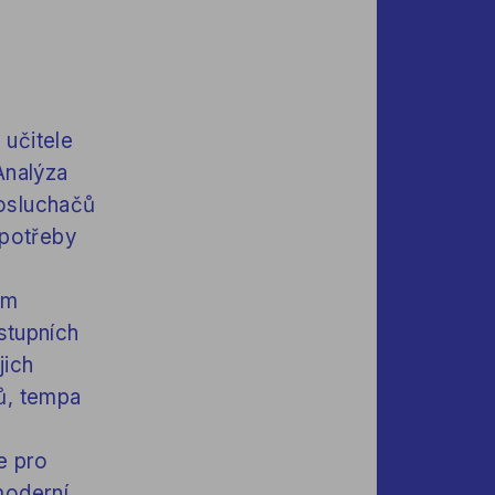
 učitele
Analýza
posluchačů
 potřeby
em
vstupních
jich
ů, tempa
e pro
 moderní