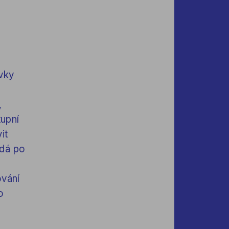
vky
,
upní
it
 dá po
ování
o