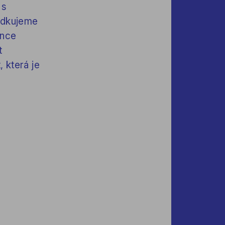
 s
edkujeme
ince
t
 která je