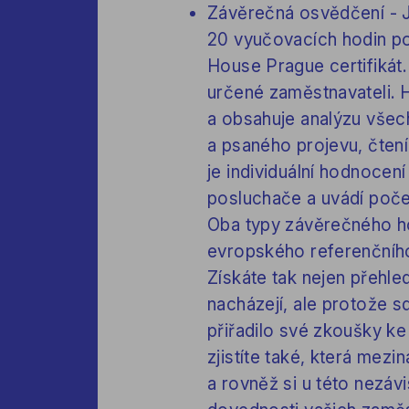
Závěrečná osvědčení - J
20 vyučovacích hodin po
House Prague certifikát. 
určené zaměstnavateli. 
a obsahuje analýzu všec
a psaného projevu, čten
je individuální hodnocen
posluchače a uvádí poče
Oba typy závěrečného h
evropského referenčníh
Získáte tak nejen přehled
nacházejí, ale protože 
přiřadilo své zkoušky 
zjistíte také, která mezi
a rovněž si u této nezáv