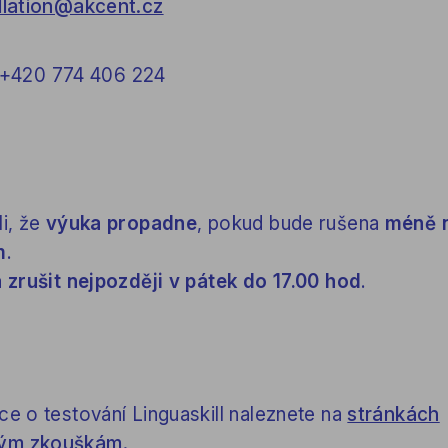
llation@akcent.cz
: +420 774 406 224
i, že
výuka propadne
, pokud bude rušena
méně 
m
.
 zrušit nejpozději v pátek do 17.00 hod
.
e o testování Linguaskill naleznete na
stránkách
ým zkouškám.