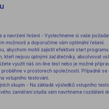
zu
ta a navržení řešení - Vyslechneme si vaše požada
m možnosti a doporučíme vám optimální řešení.
mu, abychom mohli zajistit efektivní start programu
kteří nejsou úplnými začátečníky, absolvovat vst
ůžete využít náš on-line test nebo je možné připrav
é proběhne v prostorech společnosti. Případně se
rma vstupního testování.
jních skupin - Na základě výsledků vstupního test
ého zaměření studia vám navrhneme rozdělení d