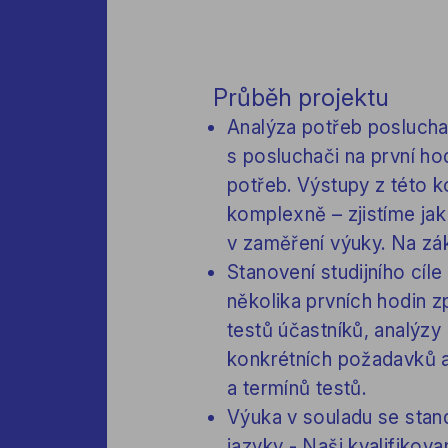
Průběh projektu
Analýza potřeb poslucha
s posluchači na první ho
potřeb. Výstupy z této 
komplexně – zjistíme jak 
v zaměření výuky. Na zá
Stanovení studijního cíl
několika prvních hodin z
testů účastníků, analýzy
konkrétních požadavků a
a termínů testů.
Výuka v souladu se sta
jazyky - Naši kvalifikovan