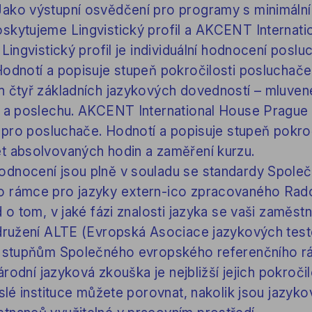
ako výstupní osvědčení pro programy s minimální
skytujeme Lingvistický profil a AKCENT Internati
Lingvistický profil je individuální hodnocení posl
Hodnotí a popisuje stupeň pokročilosti posluchače
h čtyř základních jazykových dovedností – mluve
í a poslechu. AKCENT International House Prague c
í pro posluchače. Hodnotí a popisuje stupeň pokroč
t absolvovaných hodin a zaměření kurzu.
odnocení jsou plně v souladu se standardy Spole
o rámce pro jazyky extern-ico zpracovaného Rad
 o tom, v jaké fázi znalosti jazyka se vaši zaměst
sdružení ALTE (Evropská Asociace jazykových test
ke stupňům Společného evropského referenčního r
národní jazyková zkouška je nejbližší jejich pokročil
islé instituce můžete porovnat, nakolik jsou jazyko