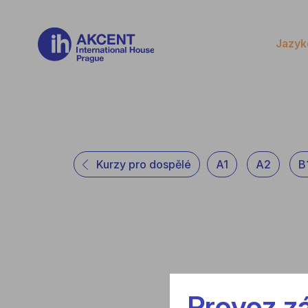
Jazyk
Kurzy pro dospělé
A1
A2
B
Provoz zá