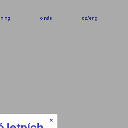
ining
o nás
cz/eng
×
 letních