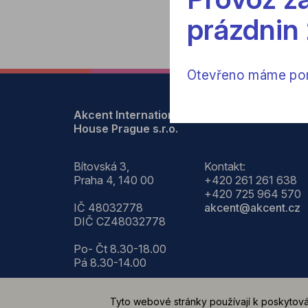
prázdnin
Otevřeno máme pond
Akcent International
House Prague s.r.o.
Bítovská 3,
Kontakt:
Praha 4, 140 00
+420 261 261 638
+420 725 964 570
IČ 48032778
akcent@akcent.cz
DIČ CZ48032778
Po- Čt 8.30-18.00
Pá 8.30-14.00
Tyto webové stránky používají k poskytová