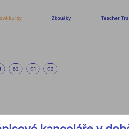
ové kurzy
Zkoušky
Teacher Tra
1
B2
C1
C2
pisové kanceláře v době