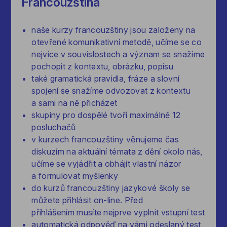
Francouzština
naše kurzy francouzštiny jsou založeny na
otevřené komunikativní metodě, učíme se co
nejvíce v souvislostech a význam se snažíme
pochopit z kontextu, obrázku, popisu
také gramatická pravidla, fráze a slovní
spojení se snažíme odvozovat z kontextu
a sami na ně přicházet
skupiny pro dospělé tvoří maximálně 12
posluchačů
v kurzech francouzštiny věnujeme čas
diskuzím na aktuální témata z dění okolo nás,
učíme se vyjádřit a obhájit vlastní názor
a formulovat myšlenky
do kurzů francouzštiny jazykové školy se
můžete přihlásit on-line. Před
přihlášením musíte nejprve vyplnit vstupní test
automatická odpověď na vámi odeslaný test