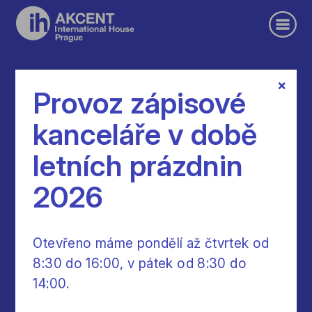
×
Kurzy pro dospělé
Provoz zápisové
kanceláře v době
Zápis a termíny
Angličtina
Němčina
letních prázdnin
Francouzština
Španělština
Italština
2026
Čeština pro cizince
Příprava na zkoušky Cambridge
Otevřeno máme pondělí až čtvrtek od
8:30 do 16:00, v pátek od 8:30 do
Individuální výuka
Roční intenzivní kurz
14:00.
Popis úrovní