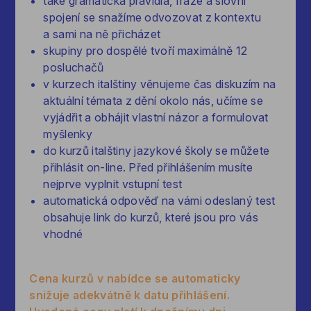
také gramatická pravidla, fráze a slovní
spojení se snažíme odvozovat z kontextu
a sami na ně přicházet
skupiny pro dospělé tvoří maximálně 12
posluchačů
v kurzech italštiny věnujeme čas diskuzím na
aktuální témata z dění okolo nás, učíme se
vyjádřit a obhájit vlastní názor a formulovat
myšlenky
do kurzů italštiny jazykové školy se můžete
přihlásit on-line. Před přihlášením musíte
nejprve vyplnit vstupní test
automatická odpověď na vámi odeslaný test
obsahuje link do kurzů, které jsou pro vás
vhodné
Cena kurzů v nabídce se automaticky
snižuje adekvátně k datu přihlášení.