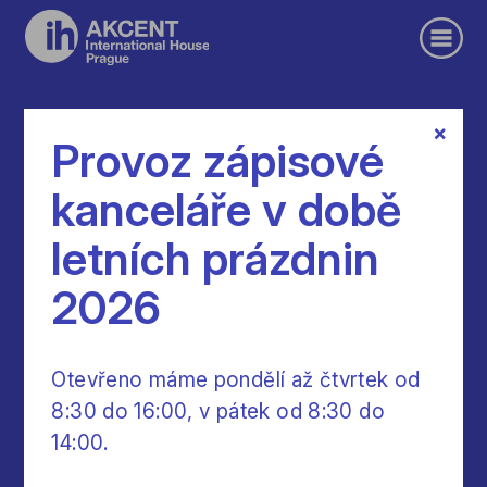
×
Poptávka individuální výuky
Provoz zápisové
kanceláře v době
Individuální výuka
letních prázdnin
2026
Otevřeno máme pondělí až čtvrtek od
8:30 do 16:00, v pátek od 8:30 do
Nezávazná poptávka
14:00.
*) Údaje označené hvězdičkou jsou povinné.