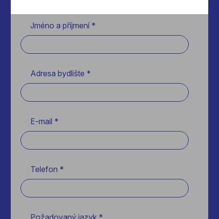
Jméno a příjmení *
Adresa bydlište *
E-mail *
Telefon *
Požadovaný jazyk *