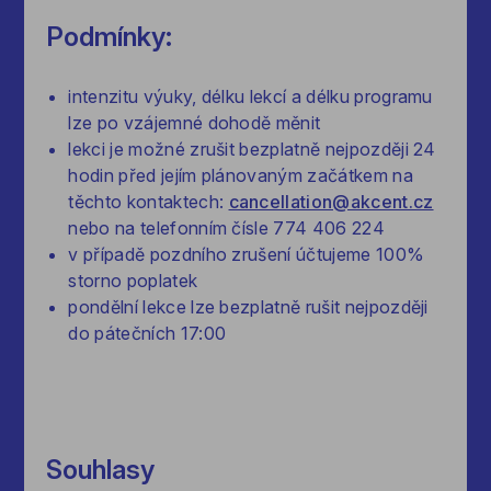
Podmínky:
intenzitu výuky, délku lekcí a délku programu
lze po vzájemné dohodě měnit
lekci je možné zrušit bezplatně nejpozději 24
hodin před jejím plánovaným začátkem na
těchto kontaktech:
cancellation@akcent.cz
nebo na telefonním čísle 774 406 224
v případě pozdního zrušení účtujeme 100%
storno poplatek
pondělní lekce lze bezplatně rušit nejpozději
do pátečních 17:00
Souhlasy