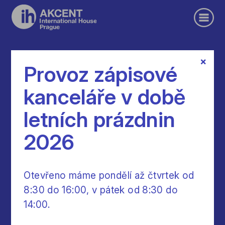
×
Individuální mock test - přihláška
Provoz zápisové
kanceláře v době
Příprava na zkoušky Cambridge
letních prázdnin
2026
Jméno a příjmení *
Otevřeno máme pondělí až čtvrtek od
8:30 do 16:00, v pátek od 8:30 do
14:00.
Datum narození *