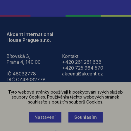
Akcent International
House Prague s.r.o.
Bítovská 3,
Kontakt:
Praha 4, 140 00
+420 261 261 638
+420 725 964 570
IČ 48032778
akcent@akcent.cz
DIČ CZ48032778
Po- Čt 8.30-18.00
Tyto webové stránky používají k poskytování svých služeb
Pá 8.30-14.00
soubory Cookies. Používáním těchto webových stránek
souhlasíte s použitím souborů Cookies.
Nastavení
Souhlasím