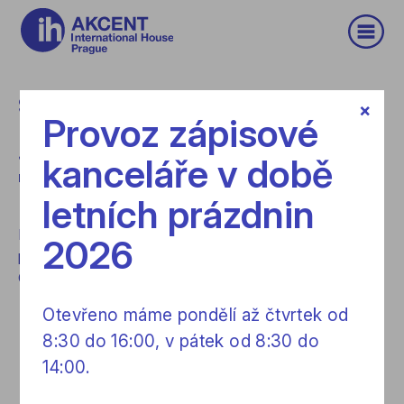
ERROR404
Stránka nenalezena!
×
Provoz zápisové
Je nám líto, ale požadovaná stránka nebyla
kanceláře v době
nalezena.
letních prázdnin
Pravděpodobně byla odstraněna, přemístěna nebo
2026
přejmenována, případně byl nesprávně zadán odkaz.
Ostatní uživatelé obvykle postupují takto:
Otevřeno máme pondělí až čtvrtek od
Zkontrolují správnost zadané adresy
8:30 do 16:00, v pátek od 8:30 do
Přejdou na
úvodní stránku
14:00.
Použijí vyhledávání v horní části stránek