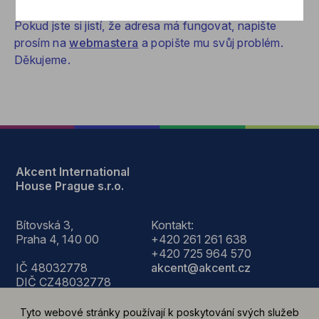
Pokud jste si jistí, že adresa má fungovat, napište
prosím na
webmastera
a popište mu svůj problém.
Děkujeme.
Akcent International
House Prague s.r.o.
Bítovská 3,
Kontakt:
Praha 4, 140 00
+420 261 261 638
+420 725 964 570
IČ 48032778
akcent@akcent.cz
DIČ CZ48032778
Po- Čt 8.30-18.00
Tyto webové stránky používají k poskytování svých služeb